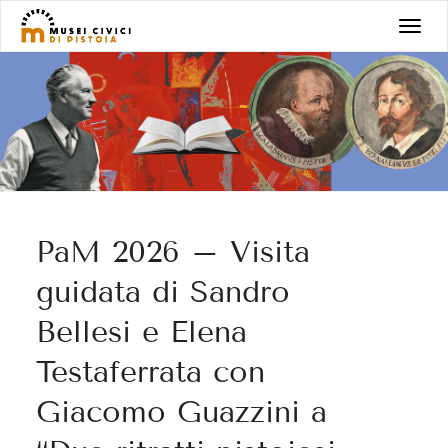
Salta
T
al
o
contenuto
g
g
l
e
n
a
v
PaM 2026 – Visita
i
g
guidata di Sandro
a
Bellesi e Elena
t
i
Testaferrata con
o
Giacomo Guazzini a
n