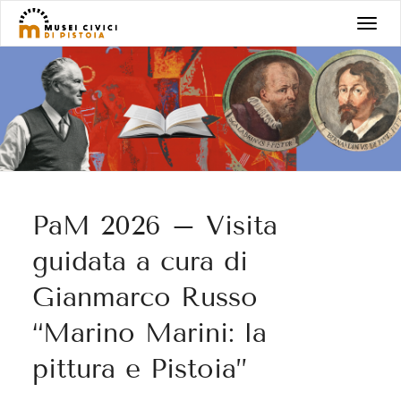
Salta
T
al
o
contenuto
g
g
l
e
n
a
v
PaM 2026 – Visita
i
g
guidata a cura di
a
Gianmarco Russo
t
i
“Marino Marini: la
o
pittura e Pistoia”
n