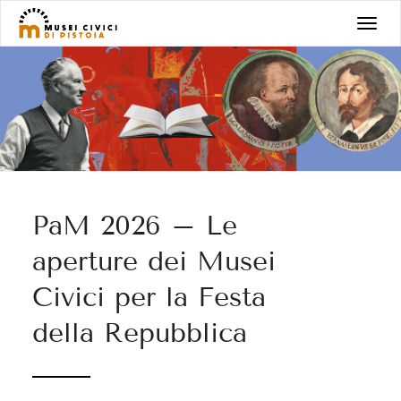
Salta
T
al
o
contenuto
g
g
l
e
n
a
v
PaM 2026 – Le
i
g
aperture dei Musei
a
Civici per la Festa
t
i
della Repubblica
o
n